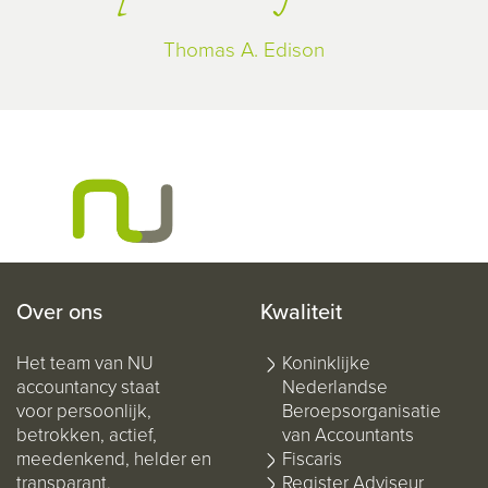
Thomas A. Edison
Over ons
Kwaliteit
Het team van NU
Koninklijke
accountancy staat
Nederlandse
voor persoonlijk,
Beroepsorganisatie
betrokken, actief,
van Accountants
meedenkend, helder en
Fiscaris
transparant.
Register Adviseur