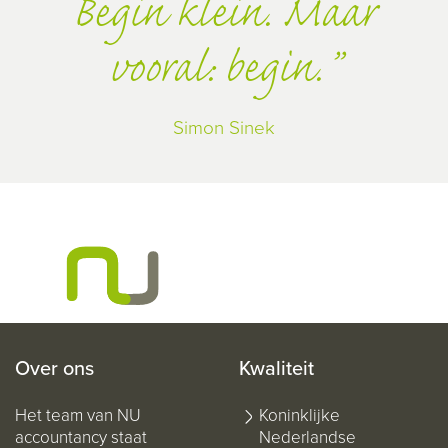
Begin klein. Maar
vooral: begin.
Simon Sinek
Over ons
Kwaliteit
Het team van NU
Koninklijke
accountancy staat
Nederlandse