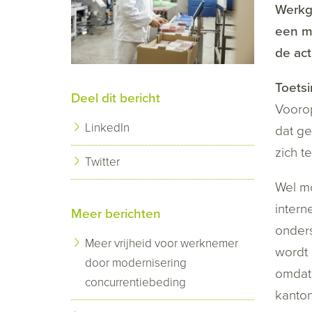
Werkg
een m
de act
Toetsi
Deel dit bericht
Voorop
LinkedIn
dat ge
zich t
Twitter
Wel m
intern
Meer berichten
onders
Meer vrijheid voor werknemer
wordt 
door modernisering
omdat
concurrentiebeding
kanton