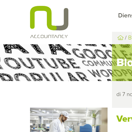
Dien
B
Bl
di 7 
Ver