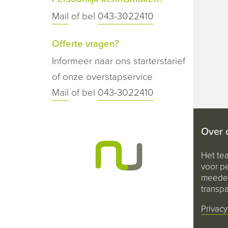
Mail
of bel
043-3022410
Offerte vragen?
Informeer naar ons starterstarief
of onze overstapservice
Mail
of bel
043-3022410
Over 
Het te
voor pe
meeden
transpa
Privacy