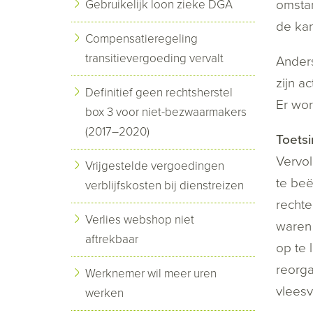
omstan
Gebruikelijk loon zieke DGA
de kan
Compensatieregeling
transitievergoeding vervalt
Anders
zijn a
Definitief geen rechtsherstel
Er wor
box 3 voor niet-bezwaarmakers
(2017–2020)
Toetsi
Vervol
Vrijgestelde vergoedingen
te beë
verblijfskosten bij dienstreizen
rechte
Verlies webshop niet
waren 
aftrekbaar
op te 
reorga
Werknemer wil meer uren
vleesv
werken