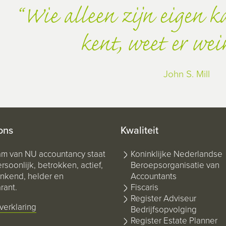
Wie alleen zijn eigen 
kent, weet er wei
John S. Mill
ons
Kwaliteit
am van NU accountancy staat
Koninklijke Nederlandse
rsoonlijk, betrokken, actief,
Beroepsorganisatie van
kend, helder en
Accountants
rant.
Fiscaris
Register Adviseur
verklaring
Bedrijfsopvolging
Register Estate Planner