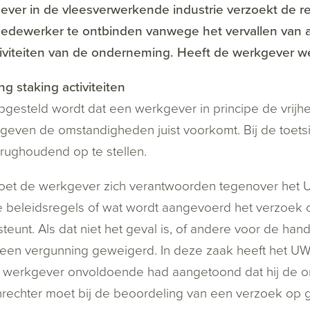
ever in de vleesverwerkende industrie verzoekt de 
edewerker te ontbinden vanwege het vervallen van a
iviteiten van de onderneming. Heeft de werkgever wel d
ng staking activiteiten
gesteld wordt dat een werkgever in principe de vrijheid
geven de omstandigheden juist voorkomt. Bij de toetsi
erughoudend op te stellen.
oet de werkgever zich verantwoorden tegenover het 
e beleidsregels of wat wordt aangevoerd het verzoek
teunt. Als dat niet het geval is, of andere voor de han
een vergunning geweigerd. In deze zaak heeft het U
 werkgever onvoldoende had aangetoond dat hij de o
rechter moet bij de beoordeling van een verzoek op 