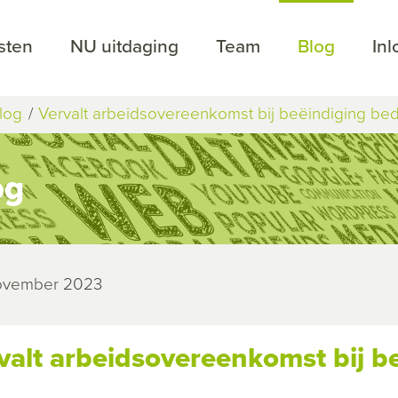
sten
NU uitdaging
Team
Blog
In
log
Vervalt arbeidsovereenkomst bij beëindiging bedr
og
november 2023
valt arbeidsovereenkomst bij be