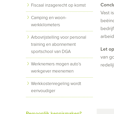
Concl
Fiscaal inzagerecht op komst
Vast i
Camping en woon-
beëind
werkkilometers
bedrij
arbei
Arbovrijstelling voor personal
training en abonnement
Let o
sportschool van DGA
van go
Werknemers mogen auto’s
redeli
werkgever meenemen
Werkkostenregeling wordt
eenvoudiger
Persoonlijk kennismaken?