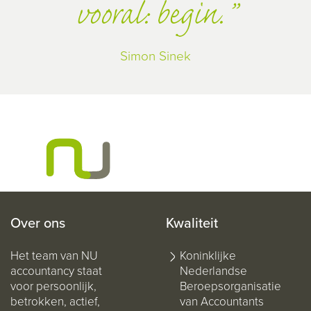
vooral: begin.
Simon Sinek
Over ons
Kwaliteit
Het team van NU
Koninklijke
accountancy staat
Nederlandse
voor persoonlijk,
Beroepsorganisatie
betrokken, actief,
van Accountants