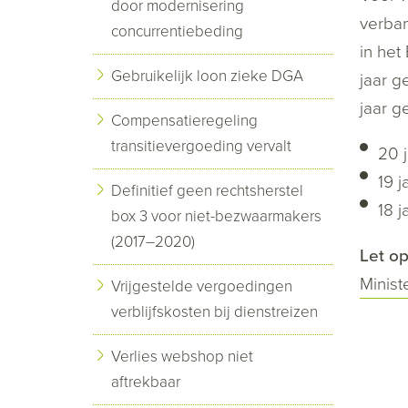
door modernisering
verban
concurrentiebeding
in het
Gebruikelijk loon zieke DGA
jaar g
jaar g
Compensatieregeling
transitievergoeding vervalt
20 j
19 j
Definitief geen rechtsherstel
18 j
box 3 voor niet-bezwaarmakers
(2017–2020)
Let op
Minist
Vrijgestelde vergoedingen
verblijfskosten bij dienstreizen
Verlies webshop niet
aftrekbaar