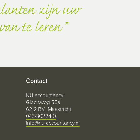
lanten zijn uw
van te leren
Contact
NU accountancy
Glacisweg 55a
6212 BM Maastricht
043-3022410
info@nu-accountancy.nl