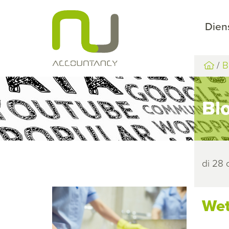
Dien
B
Bl
di 28
Wet