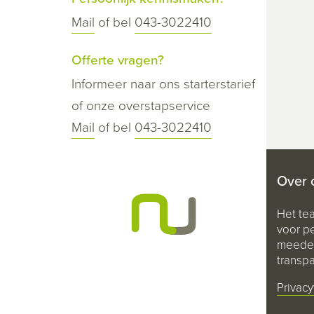
Mail
of bel
043-3022410
Offerte vragen?
Informeer naar ons starterstarief
of onze overstapservice
Mail
of bel
043-3022410
Over 
Het te
voor pe
meeden
transpa
Privacy