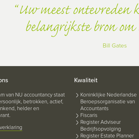
Uw meest ontevreden k
belangrijkste bron om 
Bill Gates
ons
Kwaliteit
am van NU accountancy staat
Koninklijke Nederlandse
rsoonlijk, betrokken, actief,
Beroepsorganisatie van
kend, helder en
Accountants
rant.
Fiscaris
Register Adviseur
verklaring
Bedrijfsopvolging
Register Estate Planner