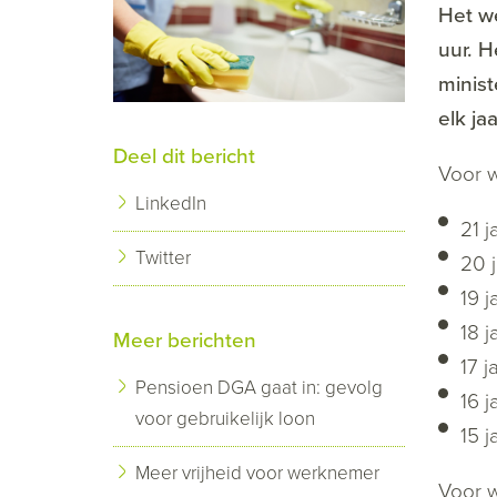
Het we
uur. H
minist
elk ja
Deel dit bericht
Voor 
LinkedIn
21 j
Twitter
20 j
19 j
18 j
Meer berichten
17 j
Pensioen DGA gaat in: gevolg
16 j
voor gebruikelijk loon
15 j
Meer vrijheid voor werknemer
Voor w