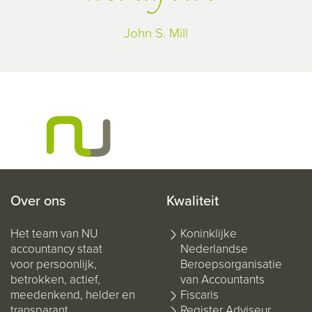
John S. Mill
Over ons
Kwaliteit
Het team van NU
Koninklijke
accountancy staat
Nederlandse
voor persoonlijk,
Beroepsorganisatie
betrokken, actief,
van Accountants
meedenkend, helder en
Fiscaris
transparant.
Register Adviseur