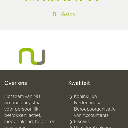
Bill Gates
Over ons
Kwaliteit
Het team van NU
Koninklijke
accountancy staat
Nederlandse
voor persoonlijk,
Beroepsorganisatie
betrokken, actief,
van Accountants
meedenkend, helder en
Fiscaris
transparant.
Register Adviseur