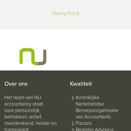
Henry Ford
Over ons
Kwaliteit
Het team van NU
Koninklijke
accountancy staat
Nederlandse
voor persoonlijk,
Beroepsorganisatie
betrokken, actief,
van Accountants
meedenkend, helder en
Fiscaris
transparant.
Register Adviseur